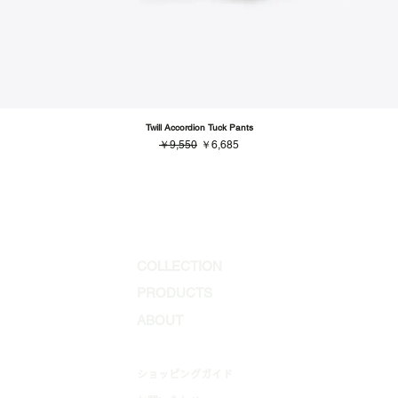
Twill Accordion Tuck Pants
通常価格
セール価格
￥9,550
￥6,685
COLLECTION
PRODUCTS
ABOUT
​ショッピングガイド