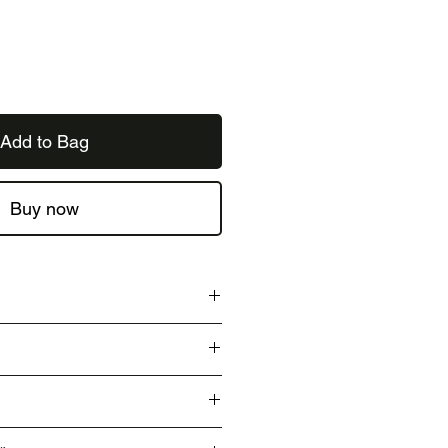
Add to Bag
Buy now
5／ヒップ 50.5／パンツ丈 105
ヒップ 52／パンツ丈 106.5
た商品は、SAGAWA運輸の佐川急