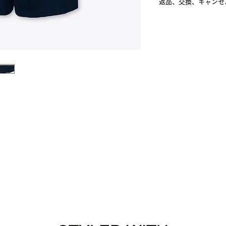
返品、交換、キャンセ
便にて発送いたしま
Product No： SR
L ： ウエスト 36.
届いた商品の不良、
詳細はこちら、配送
該当する商品代金/
» サイズガイドはこ
間違い注文などの理
したい場合、 お問
願い申し上げます。
詳細はこちら、返品