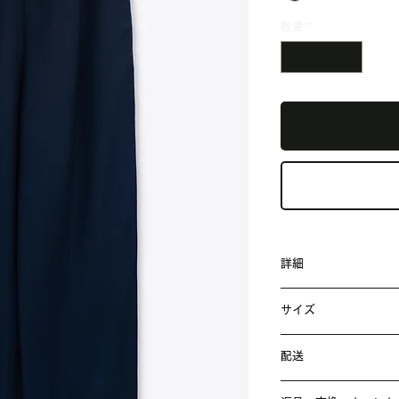
数量
*
詳細
性別： WOMEN
サイズ
素材： コットン
S ： ウエスト 33.
配送
サイズ： S、M、L
M ： ウエスト 35／
ご注文いただきまし