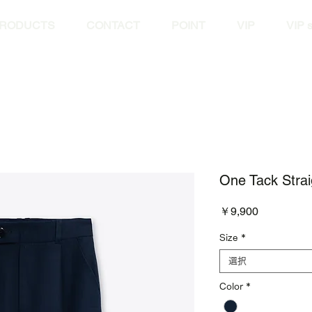
RODUCTS
CONTACT
POINT
VIP
VIP s
One Tack Strai
価
￥9,900
格
Size
*
選択
Color
*