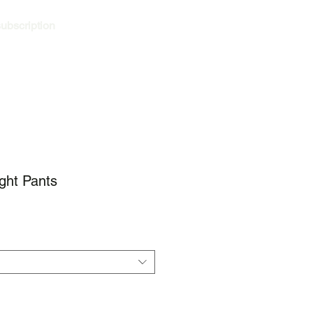
ubscription
ログイン
ght Pants