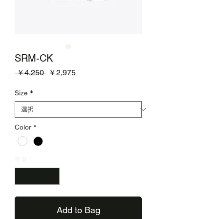
SRM-CK
通
セ
 ￥4,250 
￥2,975
常
ー
価
ル
Size
*
格
価
格
Color
*
数量
*
Add to Bag