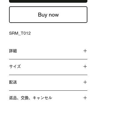
Buy now
SRM_T012
詳細
性別： MALE、WOMEN
サイズ
素材： コットン
FREE ： 着丈75 ／肩幅46.5 ／袖丈 24
配送
サイズ： FREE
ご注文いただきました商品は、
返品、交換、キャンセル
SAGAWA運輸の佐川急便にて発送いた
Product No： SRM_T012
します。
届いた商品の不良、および汚れや破損が
あった場合は、該当する商品代金/配送
詳細はこちら、配送情報
料/消費税をご返金いたします。
間違い注文などの理由で、商品発送する