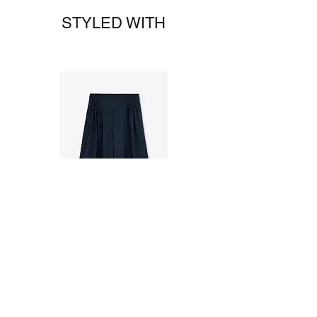
前にキャンセルしたい場合、 お問合せに
STYLED WITH
にて連絡して頂きますようお願い申し上
げます。
詳細はこちら、返品、交換、キャンセル
情報
Twill Accordion Tuck Pants
通常価格
セール価格
￥9,550
￥6,685